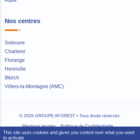
Autre
Nos centres
Soleuvre
Charleroi
Florange
Henriville
Illkirch
Villers-la-Montagne (AMC)
© 2026 GROUPE AFOREST • Tous droits réservés.
Mentions légales
Politique de Confidentialité
This site uses cookies and gives you control over what you want
Conditions Générales de Vente
to activate